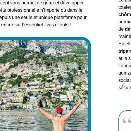
cept vous permet de gérer et développer
total
ivité professionnelle n’importe où dans le
chôm
puis une seule et unique plateforme pour
permet
ntrer sur l’essentiel : vos clients !
de
dév
mainte
En eff
tripar
et la 
connu
quinz
socia
sécuri