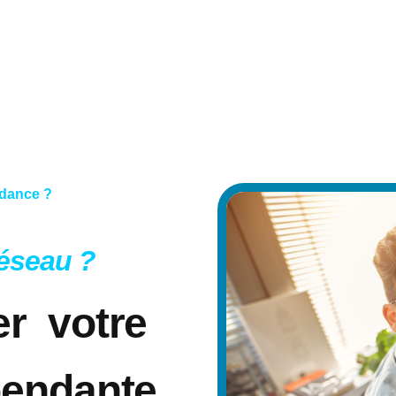
ndance ?
réseau ?
ler
votre
pendante