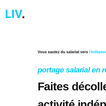
LIV
.
Vous sautez du salariat vers
l’indépe
portage salarial en 
Faites décol
activité indé