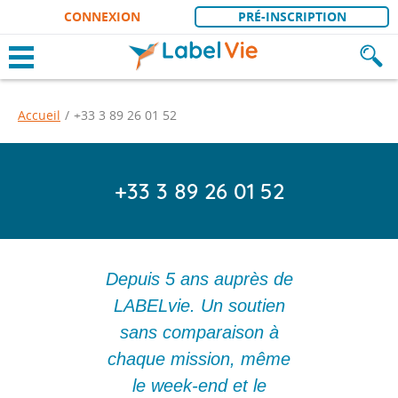
CONNEXION
PRÉ-INSCRIPTION
Af
L
a
B
OK
b
Accueil
+33 3 89 26 01 52
a
e
r
l
r
v
e
+33 3 89 26 01 52
i
d
e
e
,
r
e
p
c
o
 des
Depuis 5 ans auprès de
Ex Tr
h
r
BELvie
LABELvie. Un soutien
passé
e
t
ui se
sans comparaison à
Tout e
r
a
c
me le
chaque mission, même
plus fl
g
h
e
sécurité
le week-end et le
e