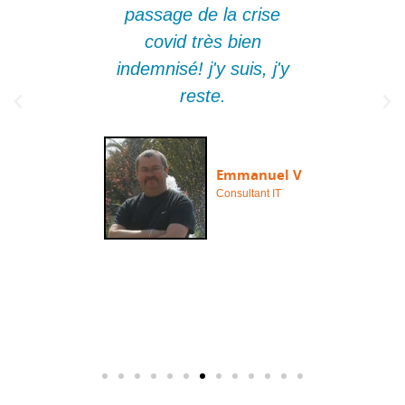
s
. Un
passage de la crise
a
ur, je
covid très bien
l
de
indemnisé! j'y suis, j'y
a
r
t.
reste.
i
a
l
é H
Emmanuel V
tant
Consultant IT
té