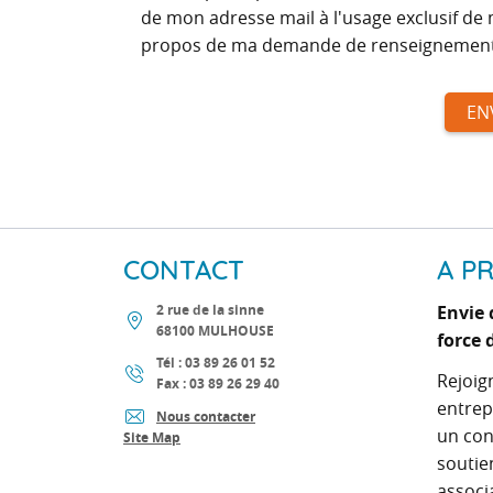
de mon adresse mail à l'usage exclusif de
propos de ma demande de renseignement
CONTACT
A P
2 rue de la sinne
Envie 
68100
MULHOUSE
force 
Tél : 03 89 26 01 52
Rejoig
Fax : 03 89 26 29 40
entrep
Nous contacter
un con
Site Map
soutie
associ