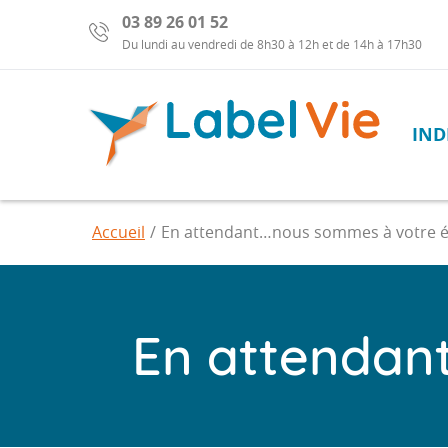
03 89 26 01 52
Du lundi au vendredi de 8h30 à 12h et de 14h à 17h30
IND
Labelvie,
portage
salarial
Barre
Accueil
En attendant…nous sommes à votre é
de
recherche
En attendan