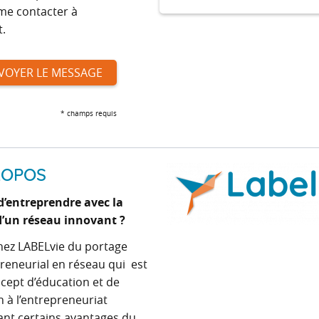
 me contacter à
.
* champs requis
ROPOS
d’entreprendre avec la
d’un réseau innovant ?
nez LABELvie du portage
reneurial en réseau qui est
cept d’éducation et de
n à l’entrepreneuriat
ant certains avantages du