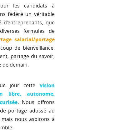
jour les candidats à
ns fédéré un véritable
 d’entreprenants, que
diverses formules de
rtage salarial/portage
coup de bienveillance.
ent, partage du savoir,
e de demain.
que jour cette
vision
on libre, autonome,
curisée
.
Nous offrons
 de portage adossé au
 mais nous aspirons à
emble.