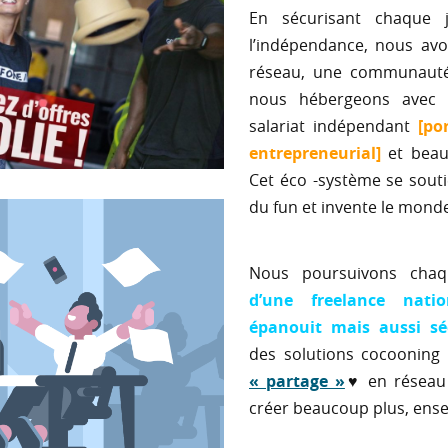
En sécurisant chaque 
l’indépendance, nous avo
réseau, une communauté
nous hébergeons avec 
salariat indépendant
[po
entrepreneurial]
et beau
Cet éco -système se souti
du fun et invente le mond
Nous poursuivons cha
d’une freelance nati
épanouit mais aussi sé
des solutions cocooning
« partage »
♥ en réseau
créer beaucoup plus, ens