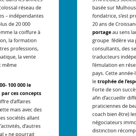
colossal réseau de
basée sur Mulhouse
ées – indépendantes
fondatrice, s’est p
lus de 20 000
20 ans de Croissa
mme la coiffure à
portage
au sens la
ion, la formation
groupe fédère via p
tres professions,
consultants, des se
atique, la vente
traducteurs indépe
 et même
l’émulation en rése
pays. Cette année-
le
trophée de l’esp
00- 100 000 le
Forte de son succès,
par ces concepts
afin d’accueillir di
fre d’affaires
praticiennes de bea
ette mais avec des
coach bien être) l
es sociétés allant
négociateurs immob
activités, d’autres
distinction récomp
al » ne pourrait