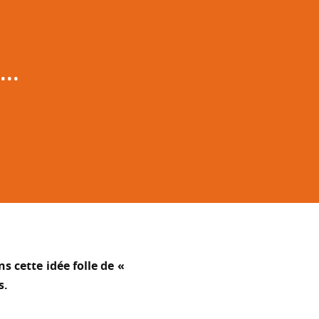
..
ns cette idée folle de «
s.