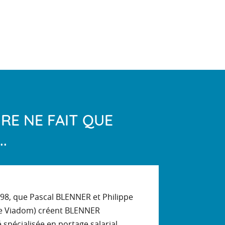
IRE NE FAIT QUE
.
998, que Pascal BLENNER et Philippe
e Viadom) créent BLENNER
spécialisée en portage salarial