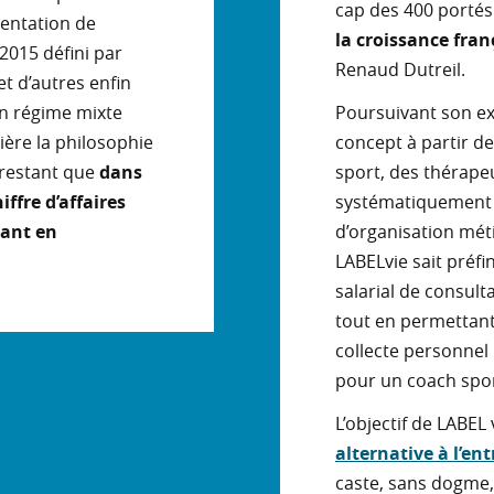
cap des 400 portés 
mentation de
la croissance fra
2015 défini par
Renaud Dutreil.
et d’autres enfin
un régime mixte
Poursuivant son ex
ère la philosophie
concept à partir d
 restant que
dans
sport, des thérapeu
ffre d’affaires
systématiquement l
dant en
d’organisation mét
LABELvie sait préfi
salarial de consult
tout en permettant
collecte personnel 
pour un coach sport
L’objectif de LABEL
alternative à l’en
caste, sans dogme,