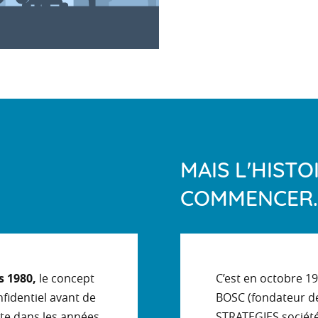
MAIS L'HISTO
COMMENCER..
s 1980,
le concept
C’est en octobre 1
fidentiel avant de
BOSC (fondateur d
te dans les années
STRATEGIES société 