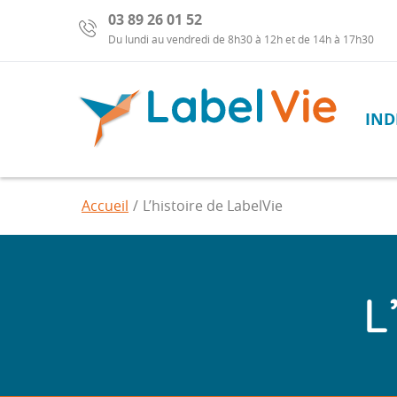
03 89 26 01 52
Du lundi au vendredi de 8h30 à 12h et de 14h à 17h30
IND
Labelvie,
portage
salarial
Barre
Accueil
L’histoire de LabelVie
de
recherche
L