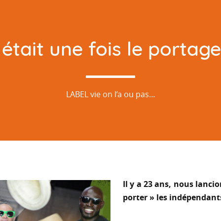
l était une fois le portage.
LABEL vie on l’a ou pas…
Il y a 23 ans, nous lancio
porter » les indépendant