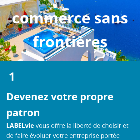
s
a
commerce sans
l
a
r
frontières
i
a
l
1
Devenez votre propre
patron
LABELvie
vous offre la liberté de choisir et
de faire évoluer votre entreprise portée